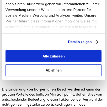
analysieren. Außerdem geben wir Informationen zu Ihrer
Faktoren Analyse
Verwendung unserer Website an unsere Partner für
soziale Medien, Werbung und Analysen weiter. Unsere
Wichtige Faktoren
Partner führen diese Informationen möglicherweise mit
Das
Gewicht
des Kunden ist ein wichtiger Faktor, um die
weiteren Daten zusammen, die Sie ihnen bereitgestellt
Ausgangsbasis für die passende Seilringstärke zu ermitteln. Da
haben oder die sie im Rahmen Ihrer Nutzung der Dienste
schwerere Personen tiefer in die Matte eintauchen, benötigen
gesammelt haben.
sie in der Regel stärkere Seilringe.
Details zeigen
Das p
ersönliche Trainingsziel
des Kunden ist ebenfalls von
Bedeutung. Die meisten Kunden haben bereits konkrete
Alle zulassen
Vorstellungen, warum sie sich ein bellicon Minitrampolin
anschaffen möchten. Dies kann beispielsweise das Abnehmen
mit Spaß, die Linderung von Schmerzen, Entspannung oder die
Ablehnen
Verbesserung der Fitness sein.
Die
Linderung von körperlichen Beschwerden
ist einer der
größten Vorteile des bellicon Minitrampolins, daher ist es von
entscheidender Bedeutung, diesen Faktor bei der Auswahl der
richtigen Seilringstärke zu berücksichtigen, um das