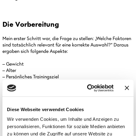
Die Vorbereitung
Mein erster Schritt war, die Frage zu stellen: „Welche Faktoren
sind tatsächlich relevant für eine korrekte Auswahl?“ Daraus
ergaben sich folgende Aspekte:
– Gewicht
– Alter
– Persönliches Trainingsziel
– Körperliche Beschwerden
– Persönliches Fitnesslevel
– Präferierte Trainingsmethode des Kunden
Nachdem ich diese Aspekte in Gesprächen mit Kollegen
Diese Webseite verwendet Cookies
identifiziert hatte, stellte ich sie auf den Prüfstand, um
Wir verwenden Cookies, um Inhalte und Anzeigen zu
sicherzustellen, dass sie alle relevant sind.
personalisieren, Funktionen für soziale Medien anbieten
zu können und die Zugriffe auf unsere Website zu