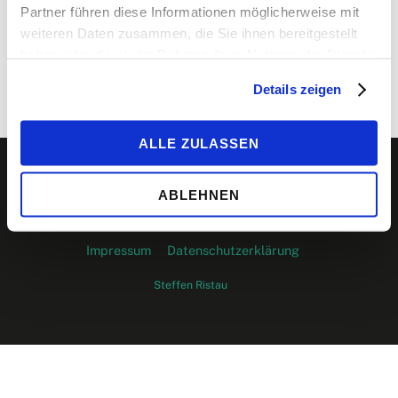
Partner führen diese Informationen möglicherweise mit
weiteren Daten zusammen, die Sie ihnen bereitgestellt
Tel: 015123286250
haben oder die sie im Rahmen Ihrer Nutzung der Dienste
gesammelt haben.
Details zeigen
ALLE ZULASSEN
Back
ABLEHNEN
To
Top
Impressum
Datenschutzerklärung
©
Steffen Ristau
2026